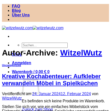
Zum
FAQ
Inhalt
Blog
springen
Über Uns
Suchen
nach:
Autor-Archive:
WitzelWutz
Shop
Anmelden
Uncategorized
Warenkorb /
0,00
€
0
Kreative Kochabenteuer: Aufkleber
verwandeln Möbel in Spielküchen
Veröffentlicht am
24. Januar 2024
12. Februar 2024
von
WitzelWutz
Es befinden sich keine Produkte im Warenkorb.
Stellen Sie sich vor, wie ein einfaches Möbelstück vom
Zurück zum Shop