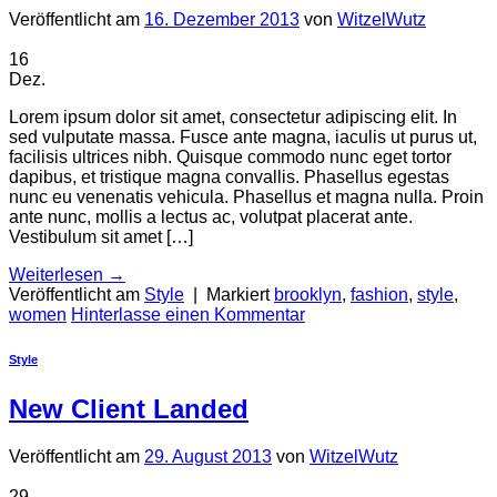
Veröffentlicht am
16. Dezember 2013
von
WitzelWutz
16
Dez.
Lorem ipsum dolor sit amet, consectetur adipiscing elit. In
sed vulputate massa. Fusce ante magna, iaculis ut purus ut,
facilisis ultrices nibh. Quisque commodo nunc eget tortor
dapibus, et tristique magna convallis. Phasellus egestas
nunc eu venenatis vehicula. Phasellus et magna nulla. Proin
ante nunc, mollis a lectus ac, volutpat placerat ante.
Vestibulum sit amet […]
Weiterlesen
→
Veröffentlicht am
Style
|
Markiert
brooklyn
,
fashion
,
style
,
women
Hinterlasse einen Kommentar
Style
New Client Landed
Veröffentlicht am
29. August 2013
von
WitzelWutz
29