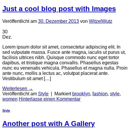
Just a cool blog post with Images
Veröffentlicht am
30. Dezember 2013
von
WitzelWutz
30
Dez.
Lorem ipsum dolor sit amet, consectetur adipiscing elit. In
sed vulputate massa. Fusce ante magna, iaculis ut purus ut,
facilisis ultrices nibh. Quisque commodo nunc eget tortor
dapibus, et tristique magna convallis. Phasellus egestas
nunc eu venenatis vehicula. Phasellus et magna nulla. Proin
ante nunc, mollis a lectus ac, volutpat placerat ante.
Vestibulum sit amet […]
Weiterlesen
→
Veröffentlicht am
Style
|
Markiert
brooklyn
,
fashion
,
style
,
women
Hinterlasse einen Kommentar
Style
Another post with A Gallery