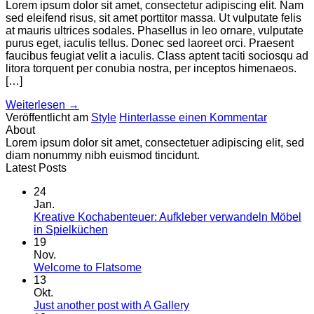
Lorem ipsum dolor sit amet, consectetur adipiscing elit. Nam
sed eleifend risus, sit amet porttitor massa. Ut vulputate felis
at mauris ultrices sodales. Phasellus in leo ornare, vulputate
purus eget, iaculis tellus. Donec sed laoreet orci. Praesent
faucibus feugiat velit a iaculis. Class aptent taciti sociosqu ad
litora torquent per conubia nostra, per inceptos himenaeos.
[…]
Weiterlesen
→
Veröffentlicht am
Style
Hinterlasse einen Kommentar
About
Lorem ipsum dolor sit amet, consectetuer adipiscing elit, sed
diam nonummy nibh euismod tincidunt.
Latest Posts
24
Jan.
Kreative Kochabenteuer: Aufkleber verwandeln Möbel
in Spielküchen
19
Nov.
Welcome to Flatsome
13
Okt.
Just another post with A Gallery