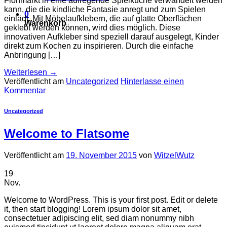
Flohmarkt in eine aufregende Spielküche verwandelt werden
kann, die die kindliche Fantasie anregt und zum Spielen
0
einlädt. Mit Möbelaufklebern, die auf glatte Oberflächen
Warenkorb
geklebt werden können, wird dies möglich. Diese
innovativen Aufkleber sind speziell darauf ausgelegt, Kinder
direkt zum Kochen zu inspirieren. Durch die einfache
Anbringung […]
Weiterlesen
→
Veröffentlicht am
Uncategorized
Hinterlasse einen
Kommentar
Uncategorized
Welcome to Flatsome
Veröffentlicht am
19. November 2015
von
WitzelWutz
19
Nov.
Welcome to WordPress. This is your first post. Edit or delete
it, then start blogging! Lorem ipsum dolor sit amet,
consectetuer adipiscing elit, sed diam nonummy nibh