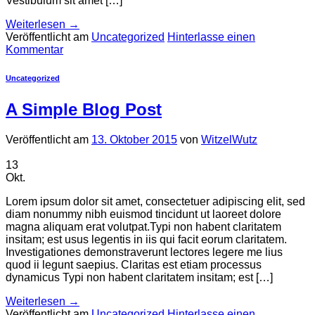
Vestibulum sit amet […]
Weiterlesen
→
Veröffentlicht am
Uncategorized
Hinterlasse einen
Kommentar
Uncategorized
A Simple Blog Post
Veröffentlicht am
13. Oktober 2015
von
WitzelWutz
13
Okt.
Lorem ipsum dolor sit amet, consectetuer adipiscing elit, sed
diam nonummy nibh euismod tincidunt ut laoreet dolore
magna aliquam erat volutpat.Typi non habent claritatem
insitam; est usus legentis in iis qui facit eorum claritatem.
Investigationes demonstraverunt lectores legere me lius
quod ii legunt saepius. Claritas est etiam processus
dynamicus Typi non habent claritatem insitam; est […]
Weiterlesen
→
Veröffentlicht am
Uncategorized
Hinterlasse einen