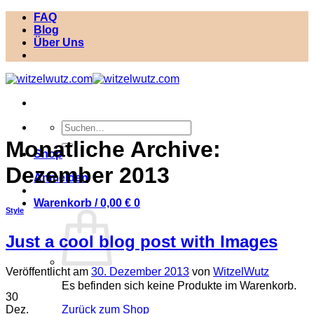
Zum
FAQ
Inhalt
Blog
springen
Über Uns
Suchen
nach:
Monatliche Archive:
Shop
Dezember 2013
Anmelden
Warenkorb /
0,00
€
0
Style
Just a cool blog post with Images
Veröffentlicht am
30. Dezember 2013
von
WitzelWutz
Es befinden sich keine Produkte im Warenkorb.
30
Zurück zum Shop
Dez.