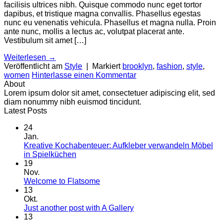
facilisis ultrices nibh. Quisque commodo nunc eget tortor
dapibus, et tristique magna convallis. Phasellus egestas
nunc eu venenatis vehicula. Phasellus et magna nulla. Proin
ante nunc, mollis a lectus ac, volutpat placerat ante.
Vestibulum sit amet […]
Weiterlesen
→
Veröffentlicht am
Style
|
Markiert
brooklyn
,
fashion
,
style
,
women
Hinterlasse einen Kommentar
About
Lorem ipsum dolor sit amet, consectetuer adipiscing elit, sed
diam nonummy nibh euismod tincidunt.
Latest Posts
24
Jan.
Kreative Kochabenteuer: Aufkleber verwandeln Möbel
in Spielküchen
19
Nov.
Welcome to Flatsome
13
Okt.
Just another post with A Gallery
13