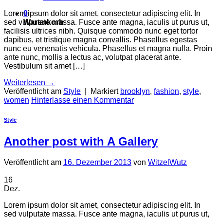
0
Lorem ipsum dolor sit amet, consectetur adipiscing elit. In
Warenkorb
sed vulputate massa. Fusce ante magna, iaculis ut purus ut,
facilisis ultrices nibh. Quisque commodo nunc eget tortor
dapibus, et tristique magna convallis. Phasellus egestas
nunc eu venenatis vehicula. Phasellus et magna nulla. Proin
ante nunc, mollis a lectus ac, volutpat placerat ante.
Vestibulum sit amet […]
Weiterlesen
→
Veröffentlicht am
Style
|
Markiert
brooklyn
,
fashion
,
style
,
women
Hinterlasse einen Kommentar
Style
Another post with A Gallery
Veröffentlicht am
16. Dezember 2013
von
WitzelWutz
16
Dez.
Lorem ipsum dolor sit amet, consectetur adipiscing elit. In
sed vulputate massa. Fusce ante magna, iaculis ut purus ut,