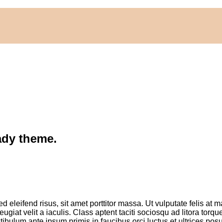
ady theme.
 eleifend risus, sit amet porttitor massa. Ut vulputate felis at m
feugiat velit a iaculis. Class aptent taciti sociosqu ad litora to
ibulum ante ipsum primis in faucibus orci luctus et ultrices pos