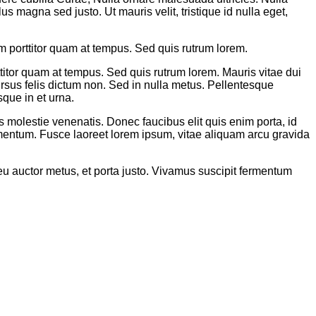
us magna sed justo. Ut mauris velit, tristique id nulla eget,
um porttitor quam at tempus. Sed quis rutrum lorem.
ttitor quam at tempus. Sed quis rutrum lorem. Mauris vitae dui
ursus felis dictum non. Sed in nulla metus. Pellentesque
sque in et urna.
is molestie venenatis. Donec faucibus elit quis enim porta, id
dimentum. Fusce laoreet lorem ipsum, vitae aliquam arcu gravida
s eu auctor metus, et porta justo. Vivamus suscipit fermentum