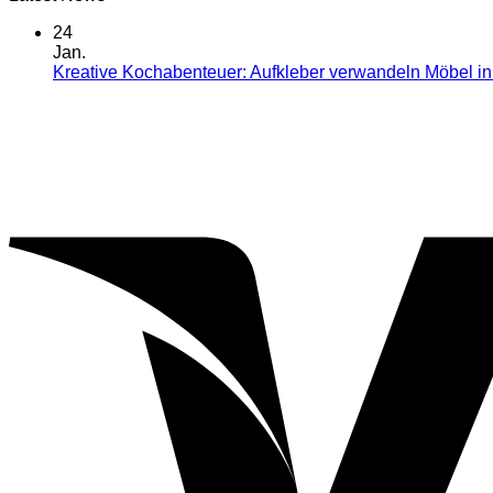
24
Jan.
Kreative Kochabenteuer: Aufkleber verwandeln Möbel i