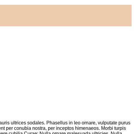
auris ultrices sodales. Phasellus in leo ornare, vulputate purus
rquent per conubia nostra, per inceptos himenaeos. Morbi turpis
uere cubilia Curae; Nulla ornare malesuada ultricies. Nulla