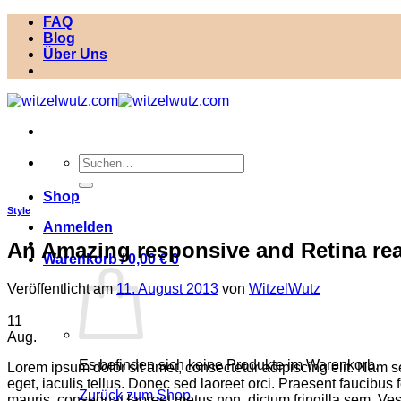
Zum
FAQ
Inhalt
Blog
springen
Über Uns
Suchen
nach:
Shop
Style
Anmelden
An Amazing responsive and Retina re
Warenkorb /
0,00
€
0
Veröffentlicht am
11. August 2013
von
WitzelWutz
11
Aug.
Es befinden sich keine Produkte im Warenkorb.
Lorem ipsum dolor sit amet, consectetur adipiscing elit. Nam sed
eget, iaculis tellus. Donec sed laoreet orci. Praesent faucibus 
Zurück zum Shop
mauris, consequat laoreet metus non, dictum fringilla sem. Vest