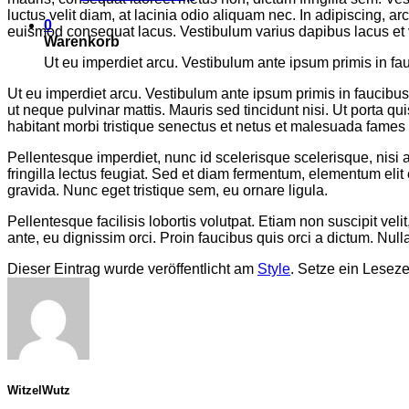
luctus velit diam, at lacinia odio aliquam nec. In adipiscing, ar
0
euismod consequat lacus. Vestibulum varius dapibus lacus et 
Warenkorb
Ut eu imperdiet arcu. Vestibulum ante ipsum primis in fau
Ut eu imperdiet arcu. Vestibulum ante ipsum primis in faucibus 
ut neque pulvinar mattis. Mauris sed tincidunt nisi. Ut porta q
habitant morbi tristique senectus et netus et malesuada fames a
Pellentesque imperdiet, nunc id scelerisque scelerisque, nisi ar
fringilla lectus feugiat. Sed et diam fermentum, elementum eli
gravida. Nunc eget tristique sem, eu ornare ligula.
Pellentesque facilisis lobortis volutpat. Etiam non suscipit vel
ante, eu dignissim orci. Proin faucibus quis orci a dictum. Nul
Dieser Eintrag wurde veröffentlicht am
Style
. Setze ein Lesez
WitzelWutz