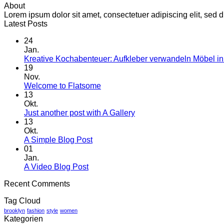
About
Lorem ipsum dolor sit amet, consectetuer adipiscing elit, se
Latest Posts
24
Jan.
Kreative Kochabenteuer: Aufkleber verwandeln Möbel i
19
Nov.
Welcome to Flatsome
13
Okt.
Just another post with A Gallery
13
Okt.
A Simple Blog Post
01
Jan.
A Video Blog Post
Recent Comments
Tag Cloud
brooklyn
fashion
style
women
Kategorien