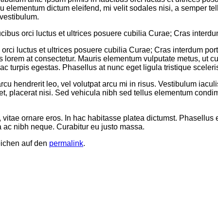
cu elementum dictum eleifend, mi velit sodales nisi, a semper tell
vestibulum.
cibus orci luctus et ultrices posuere cubilia Curae; Cras interd
orci luctus et ultrices posuere cubilia Curae; Cras interdum por
uis lorem at consectetur. Mauris elementum vulputate metus, ut c
c turpis egestas. Phasellus at nunc eget ligula tristique sceleri
cu hendrerit leo, vel volutpat arcu mi in risus. Vestibulum iacul
t et, placerat nisi. Sed vehicula nibh sed tellus elementum con
it, vitae ornare eros. In hac habitasse platea dictumst. Phasellu
la ac nibh neque. Curabitur eu justo massa.
eichen auf den
permalink
.